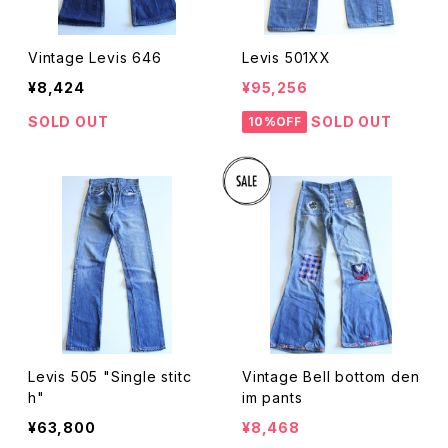
Vintage Levis 646
Levis 501XX
¥8,424
¥95,256
SOLD OUT
SOLD OUT
10%OFF
Levis 505 "Single stitc
Vintage Bell bottom den
h"
im pants
¥63,800
¥8,468