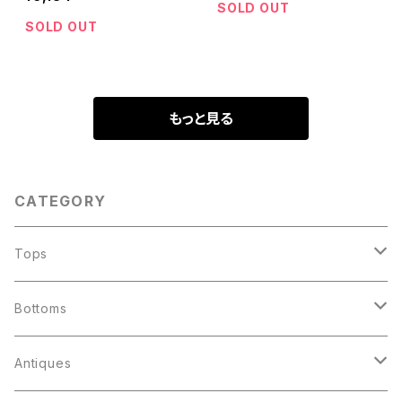
SOLD OUT
SOLD OUT
もっと見る
CATEGORY
Tops
Jacket
Bottoms
Souvenir Jacket
Shirts
Denim
Antiques