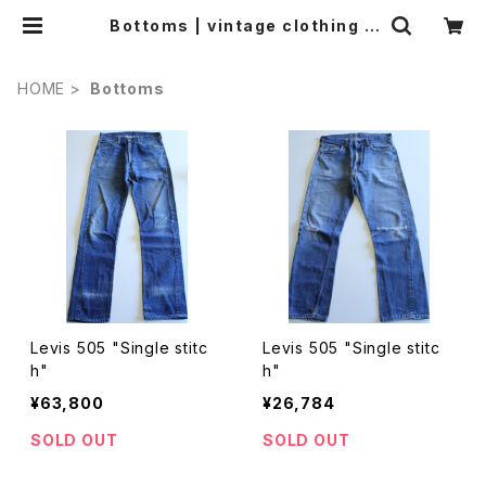
Bottoms | vintage clothing &
Antiques worn.
HOME
Bottoms
Levis 505 "Single stitc
Levis 505 "Single stitc
h"
h"
¥63,800
¥26,784
SOLD OUT
SOLD OUT