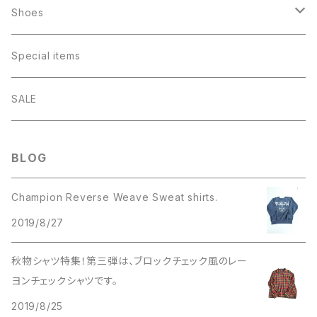
Military
Rayon （ombré check）
Levis 501
T-shirts
Corduroys
ファイヤーキング
Shoes
Work
Flannel
Levis 505
Rock
Lee Straight
アドマグ
Sweat shirts
Others
パイレックス
Boots
Special items
Levis Denim
Chambray
Levis 646
College logo・Athletics
Levis 646
ゲームバード
Long sleeves
Other Cotton
Beatle Boots
Champion
Others
Sneakers
SALE
Cotton
Levis
Others
Long sleeve
Levis 517
フッテッドマグ
Short Sleeves
Other Materials
Outdoor
T-shirts
アドバタイジング
Converse
Knit・Sweater
Toys
Leather shoes
BLOG
Leather Jacket
Wool
Work
Levis 519
リブボトム
Parka
Football shirts
グラスベイク
Baby
Mohair
Champion Reverse Weave Sweat shirts.
Wool
Other
Levis 684
スタッキング
Sweat Shirts
フェデラル
VANS
2019/8/27
Letterman
Lee denim
Short Sleeve
デイブレイカー
ウエストフィールド
秋物シャツ特集！第三弾は、ブロックチェック風のレー
Other
ヨンチェックシャツです。
Wrangler denim
Dハンドル
ギャラクシー
military
2019/8/25