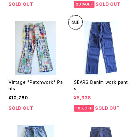
SOLD OUT
SOLD OUT
20%OFF
Vintage "Patchwork" Pa
SEARS Denim work pant
nts
s
¥10,780
¥5,638
SOLD OUT
SOLD OUT
10%OFF