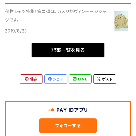
Hunting
レンジャー
グラス
秋物シャツ特集！第ニ弾は、カスリ柄ヴィンテージシャ
Short Sleeve
ツです。
カラー
2019/8/23
Other
記事一覧を見る
キンバリー
ストライプ
保存
シェア
LINE
ポスト
ジェダイ
PAY IDアプリ
ピンク
フォローする