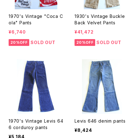
1970's Vintage "Coca C
1930's Vintage Buckle
ola" Pants
Back Velvet Pants
¥6,740
¥41,472
SOLD OUT
SOLD OUT
20%OFF
20%OFF
1970's Vintage Levis 64
Levis 646 denim pants
6 corduroy pants
¥8,424
¥5,184