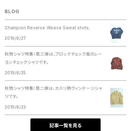
Levis
Others
Long sleeve
Levis 517
フッテッドマグ
Short Sleeves
Other Materials
Outdoor
T-shirts
アドバタイジング
Converse
Knit・Sweater
Toys
Leather shoes
BLOG
Leather Jacket
Wool
Work
Levis 519
リブボトム
Parka
Football shirts
グラスベイク
Baby
Mohair
Champion Reverse Weave Sweat shirts.
Wool
Other
Levis 684
スタッキング
Sweat Shirts
フェデラル
VANS
2019/8/27
Letterman
Lee denim
Short Sleeve
デイブレイカー
ウエストフィールド
秋物シャツ特集！第三弾は、ブロックチェック風のレー
Other
ヨンチェックシャツです。
Wrangler denim
Dハンドル
ギャラクシー
military
2019/8/25
Hunting
レンジャー
グラス
秋物シャツ特集！第ニ弾は、カスリ柄ヴィンテージシャ
Short Sleeve
ツです。
カラー
2019/8/23
Other
記事一覧を見る