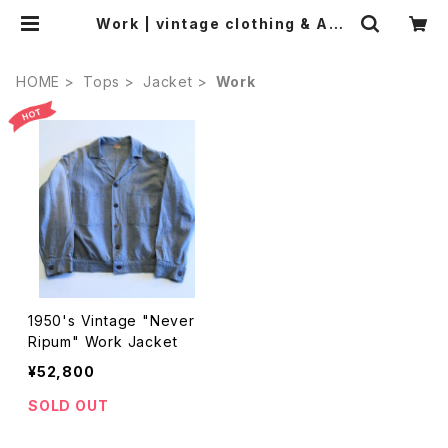
Work | vintage clothing & Anti
ques worn.
HOME
Tops
Jacket
Work
1950's Vintage "Never
Ripum" Work Jacket
¥52,800
SOLD OUT