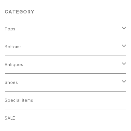
CATEGORY
Tops
Jacket
Bottoms
Souvenir Jacket
Shirts
Denim
Antiques
Military
Rayon （ombré check）
Levis 501
T-shirts
Corduroys
ファイヤーキング
Shoes
Work
Flannel
Levis 505
Rock
Lee Straight
アドマグ
Sweat shirts
Others
パイレックス
Boots
Special items
Levis Denim
Chambray
Levis 646
College logo・Athletics
Levis 646
ゲームバード
Long sleeves
Other Cotton
Beatle Boots
Champion
Others
Sneakers
SALE
Cotton