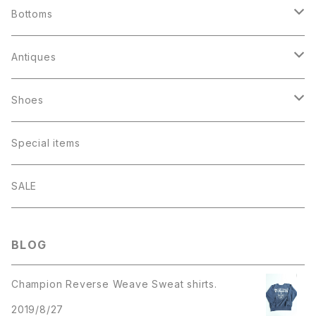
Jacket
Bottoms
Souvenir Jacket
Shirts
Denim
Antiques
Military
Rayon （ombré check）
Levis 501
T-shirts
Corduroys
ファイヤーキング
Shoes
Work
Flannel
Levis 505
Rock
Lee Straight
アドマグ
Sweat shirts
Others
パイレックス
Boots
Special items
Levis Denim
Chambray
Levis 646
College logo・Athletics
Levis 646
ゲームバード
Long sleeves
Other Cotton
Beatle Boots
Champion
Others
Sneakers
SALE
Cotton
Levis
Others
Long sleeve
Levis 517
フッテッドマグ
Short Sleeves
Other Materials
Outdoor
T-shirts
アドバタイジング
Converse
Knit・Sweater
Toys
Leather shoes
BLOG
Leather Jacket
Wool
Work
Levis 519
リブボトム
Parka
Football shirts
グラスベイク
Baby
Mohair
Champion Reverse Weave Sweat shirts.
Wool
Other
Levis 684
スタッキング
Sweat Shirts
フェデラル
VANS
2019/8/27
Letterman