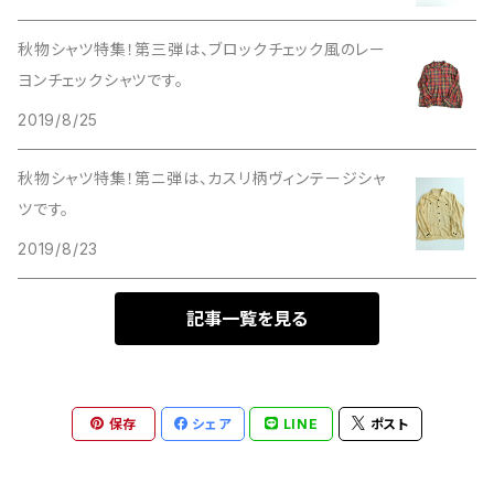
Lee denim
Short Sleeve
デイブレイカー
ウエストフィールド
秋物シャツ特集！第三弾は、ブロックチェック風のレー
Other
ヨンチェックシャツです。
Wrangler denim
Dハンドル
ギャラクシー
military
2019/8/25
Hunting
レンジャー
グラス
秋物シャツ特集！第ニ弾は、カスリ柄ヴィンテージシャ
Short Sleeve
ツです。
カラー
2019/8/23
Other
記事一覧を見る
キンバリー
ストライプ
保存
シェア
LINE
ポスト
ジェダイ