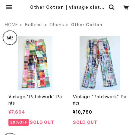
Other Cotton | vintage clothi
ng & Antiques worn.
HOME
Bottoms
Others
Other Cotton
Vintage "Patchwork" Pa
Vintage "Patchwork" Pa
nts
nts
¥7,604
¥10,780
SOLD OUT
SOLD OUT
20%OFF