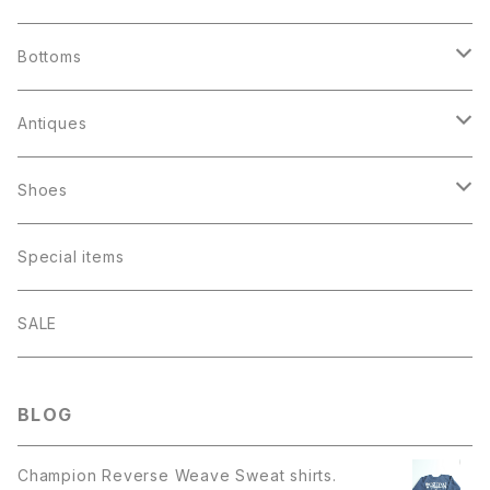
Jacket
Bottoms
Souvenir Jacket
Shirts
Denim
Antiques
Military
Rayon （ombré check）
Levis 501
T-shirts
Corduroys
ファイヤーキング
Shoes
Work
Flannel
Levis 505
Rock
Lee Straight
アドマグ
Sweat shirts
Others
パイレックス
Boots
Special items
Levis Denim
Chambray
Levis 646
College logo・Athletics
Levis 646
ゲームバード
Long sleeves
Other Cotton
Beatle Boots
Champion
Others
Sneakers
SALE
Cotton
Levis
Others
Long sleeve
Levis 517
フッテッドマグ
Short Sleeves
Other Materials
Outdoor
T-shirts
アドバタイジング
Converse
Knit・Sweater
Toys
Leather shoes
BLOG
Leather Jacket
Wool
Work
Levis 519
リブボトム
Parka
Football shirts
グラスベイク
Baby
Mohair
Champion Reverse Weave Sweat shirts.