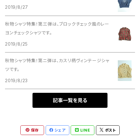
Wool
Other
Levis 684
スタッキング
Sweat Shirts
フェデラル
VANS
2019/8/27
Letterman
Lee denim
Short Sleeve
デイブレイカー
ウエストフィールド
秋物シャツ特集！第三弾は、ブロックチェック風のレー
Other
ヨンチェックシャツです。
Wrangler denim
Dハンドル
ギャラクシー
military
2019/8/25
Hunting
レンジャー
グラス
秋物シャツ特集！第ニ弾は、カスリ柄ヴィンテージシャ
Short Sleeve
ツです。
カラー
2019/8/23
Other
記事一覧を見る
キンバリー
ストライプ
保存
シェア
LINE
ポスト