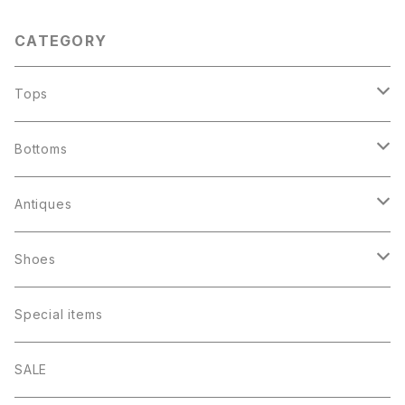
CATEGORY
Tops
Jacket
Bottoms
Souvenir Jacket
Shirts
Denim
Antiques
Military
Rayon （ombré check）
Levis 501
T-shirts
Corduroys
ファイヤーキング
Shoes
Work
Flannel
Levis 505
Rock
Lee Straight
アドマグ
Sweat shirts
Others
パイレックス
Boots
Special items
Levis Denim
Chambray
Levis 646
College logo・Athletics
Levis 646
ゲームバード
Long sleeves
Other Cotton
Beatle Boots
Champion
Others
Sneakers
SALE