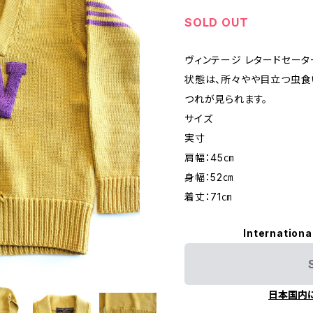
SOLD OUT
ヴィンテージ レタードセータ
状態は、所々やや目立つ虫食
つれが見られます。
サイズ
実寸
肩幅：45㎝
身幅：52㎝
着丈：71㎝
Internationa
日本国内