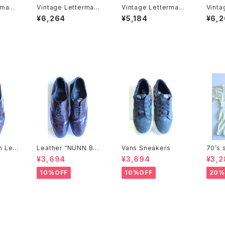
rman
Vintage Letterman
Vintage Letterman
Vinta
Sweater
Sweater
swea
¥6,264
¥5,184
¥6,
n Lea
Leather “NUNN BUS
Vans Sneakers
70’s 
H” Shoes
uba s
¥3,694
¥3,694
¥3,2
10%OFF
10%OFF
20%