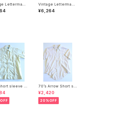
ge Letterman
Vintage Letterman
ter
Sweater
264
¥6,264
short sleeve C
70’s Arrow Short sl
hirts
eeve shirts
84
¥2,420
OFF
20%OFF