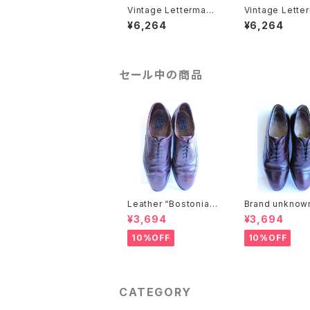
Vintage Letterman
Vintage Lette
sweater
sweater
¥6,264
¥6,264
セール中の商品
Leather “Bostonian”
Brand unknow
wing chip shoes
ther shoes
¥3,694
¥3,694
10%OFF
10%OFF
CATEGORY