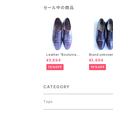
セール中の商品
Leather “Bostonian”
Brand unknow
wing chip shoes
ther shoes
¥3,694
¥3,694
10%OFF
10%OFF
CATEGORY
Tops