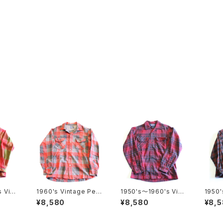
 Vint
1960's Vintage Pen
1950's〜1960's Vint
1950'
dleton wool shirt
age Pendleton Woo
age 
¥8,580
¥8,580
¥8,
l shirt
l shirt