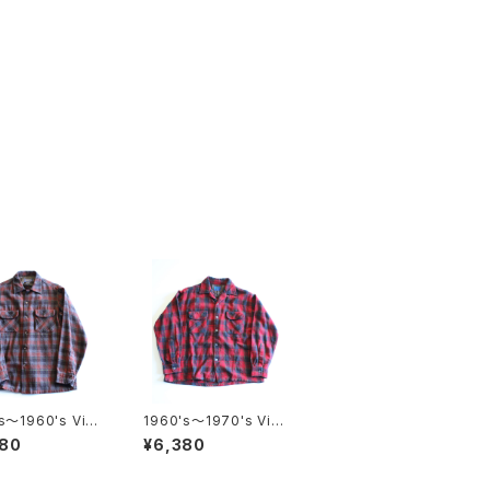
s〜1960's Vint
1960's〜1970's Vint
Pendleton Woo
age Wool shirt
580
¥6,380