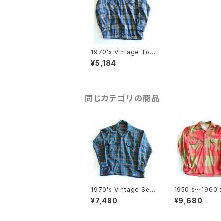
1970's Vintage Tow
ncraft Pennys Wool
¥5,184
shirt
同じカテゴリの商品
1970's Vintage Sear
1950's〜1960's
s Wool shirt
age Wool shirt
¥7,480
¥9,680