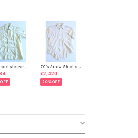
short sleeve C
70’s Arrow Short sl
hirts
eeve shirts
84
¥2,420
OFF
20%OFF