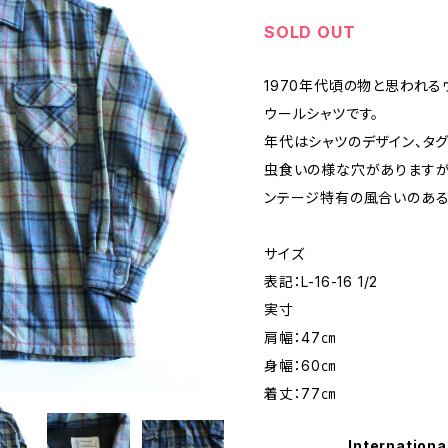
SOLD OUT
1970年代頃の物と思われる
ウールシャツです。
年代はシャツのデザイン、タ
虫食いの様な穴がありますが
ンテージ特有の風合いのある
サイズ
表記：L-16-16 1/2
実寸
肩幅：47㎝
身幅：60㎝
着丈：77㎝
Internationa