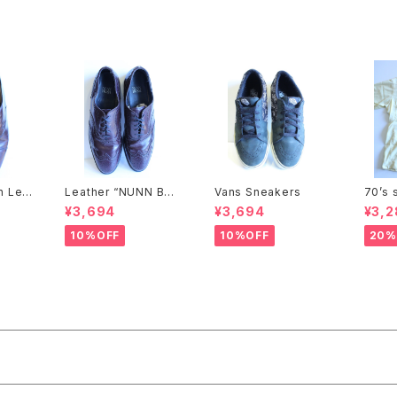
n Lea
Leather “NUNN BUS
Vans Sneakers
70’s 
H” Shoes
uba s
¥3,694
¥3,694
¥3,2
10%OFF
10%OFF
20%