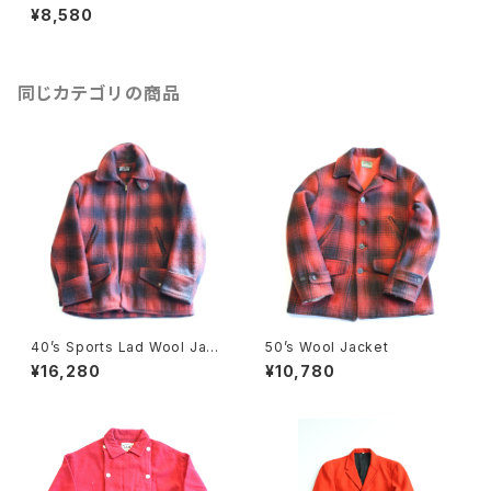
ports wear" C.P.O
¥8,580
同じカテゴリの商品
40’s Sports Lad Wool Jack
50’s Wool Jacket
et
¥16,280
¥10,780