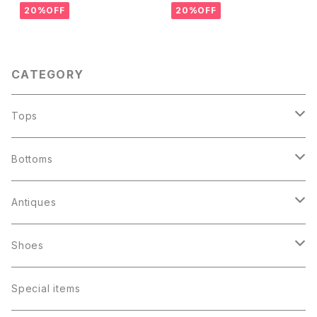
20%OFF
20%OFF
CATEGORY
Tops
Jacket
Bottoms
Souvenir Jacket
Shirts
Denim
Antiques
Military
Rayon （ombré check）
Levis 501
T-shirts
Corduroys
ファイヤーキング
Shoes
Work
Flannel
Levis 505
Rock
Lee Straight
アドマグ
Sweat shirts
Others
パイレックス
Boots
Special items