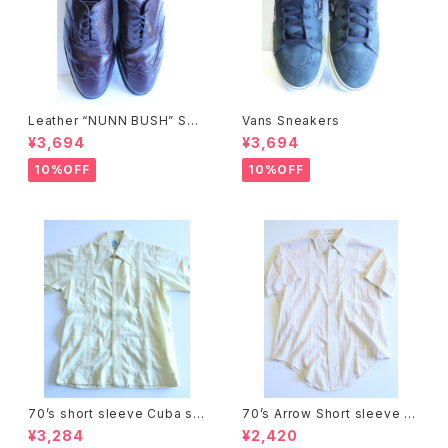
Leather “NUNN BUSH” Sho
Vans Sneakers
es
¥3,694
¥3,694
10%OFF
10%OFF
70’s short sleeve Cuba shi
70’s Arrow Short sleeve sh
rts
irts
¥3,284
¥2,420