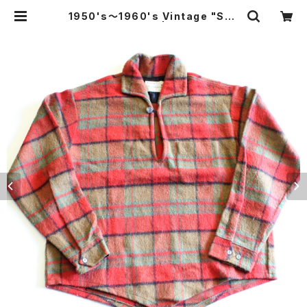
1950's〜1960's Vintage "Spo
rts wear" C.P.O | vintage clot
hing & Antiques worn.