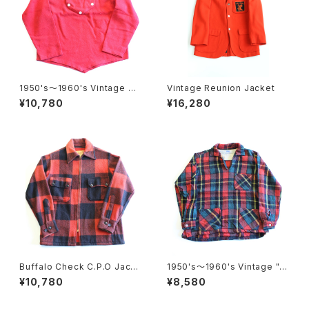
1950's〜1960's Vintage Pul
Vintage Reunion Jacket
lover C.P.O
¥10,780
¥16,280
Buffalo Check C.P.O Jacke
1950's〜1960's Vintage "Pi
t
lgrim" Pullover C.P.O
¥10,780
¥8,580