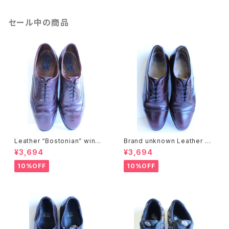
セール中の商品
Leather “Bostonian” wing
Brand unknown Leather sh
chip shoes
oes
¥3,694
¥3,694
10%OFF
10%OFF